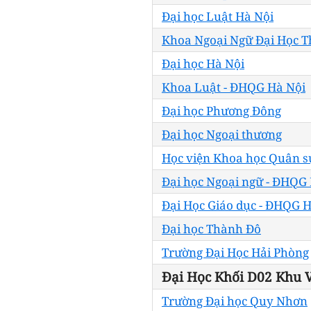
Đại học Luật Hà Nội
Khoa Ngoại Ngữ Đại Học 
Đại học Hà Nội
Khoa Luật - ĐHQG Hà Nội
Đại học Phương Đông
Đại học Ngoại thương
Học viện Khoa học Quân s
Đại học Ngoại ngữ - ĐHQG
Đại Học Giáo dục - ĐHQG H
Đại học Thành Đô
Trường Đại Học Hải Phòng
Đại Học Khối D02 Khu 
Trường Đại học Quy Nhơn