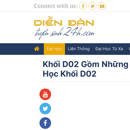
Connect with us:
Đại Học
Liên Thông
Đại Học Từ Xa
Khối D02 Gồm Những 
Học Khối D02