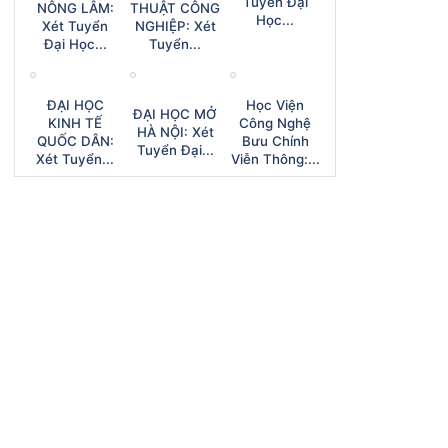
Tuyển Đại
NÔNG LÂM:
THUẬT CÔNG
Học...
Xét Tuyển
NGHIỆP: Xét
Đại Học...
Tuyển...
ĐẠI HỌC
Học Viện
ĐẠI HỌC MỞ
KINH TẾ
Công Nghệ
HÀ NỘI: Xét
QUỐC DÂN:
Bưu Chính
Tuyển Đại...
Xét Tuyển...
Viễn Thông:...