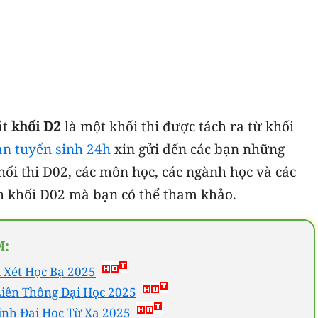
ắt
khối D2
là một khối thi được tách ra từ khối
àn tuyển sinh 24h
xin gửi đến các bạn những
hối thi D02, các môn học, các ngành học và các
h khối D02 mà bạn có thể tham khảo.
M:
 Xét Học Bạ 2025
Liên Thông Đại Học 2025
inh Đại Học Từ Xa 2025