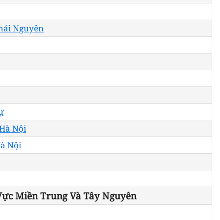
Thái Nguyên
ự
 Hà Nội
à Nội
Vực Miền Trung Và Tây Nguyên