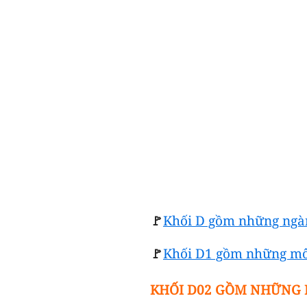
🚩
Khối D gồm những ngàn
🚩
Khối D1 gồm những mô
KHỐI D02 GỒM NHỮNG