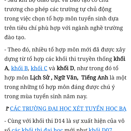
trương cho phép các trường tự chủ động
trong việc chọn tổ hợp môn tuyển sinh dựa
trên tiêu chí phù hợp với ngành nghề trường
đào tạo.
- Theo đó, nhiều tổ hợp môn mới đã được xây
dựng từ tổ hợp các khối thi truyền thống
khối
A
,
khối B
,
khối C
và
khối D
, như trong đó tổ
hợp môn
Lịch Sử , Ngữ Văn, Tiếng Anh
là một
trong những tổ hợp môn đáng được chú ý
trong mùa tuyển sinh năm nay.
🚩
CÁC TRƯỜNG ĐẠI HỌC XÉT TUYỂN HỌC BẠ
- Cùng với khối thi D14 là sự xuất hiện của vô
số
các khối thi đại học
mới như
khối D07
,