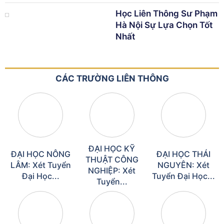
Học Liên Thông Sư Phạm
Hà Nội Sự Lựa Chọn Tốt
Nhất
CÁC TRƯỜNG LIÊN THÔNG
ĐẠI HỌC KỸ
ĐẠI HỌC NÔNG
ĐẠI HỌC THÁI
THUẬT CÔNG
LÂM: Xét Tuyển
NGUYÊN: Xét
NGHIỆP: Xét
Đại Học...
Tuyển Đại Học...
Tuyển...