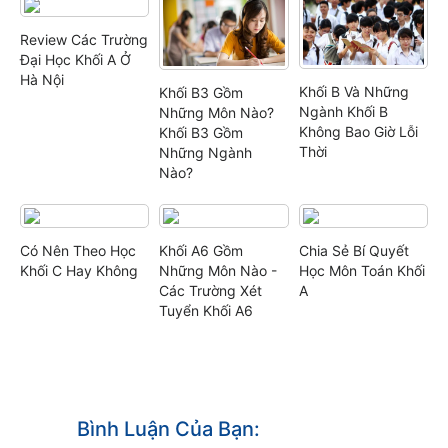
Review Các Trường
Đại Học Khối A Ở
Hà Nội
Khối B Và Những
Khối B3 Gồm
Ngành Khối B
Những Môn Nào?
Không Bao Giờ Lỗi
Khối B3 Gồm
Thời
Những Ngành
Nào?
Có Nên Theo Học
Khối A6 Gồm
Chia Sẻ Bí Quyết
Khối C Hay Không
Những Môn Nào -
Học Môn Toán Khối
Các Trường Xét
A
Tuyển Khối A6
Bình Luận Của Bạn: