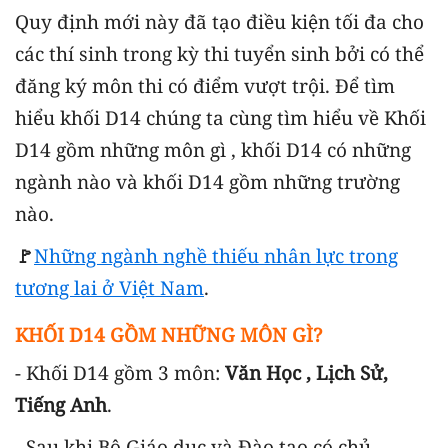
Quy định mới này đã tạo điều kiện tối đa cho
các thí sinh trong kỳ thi tuyển sinh bởi có thể
đăng ký môn thi có điểm vượt trội. Để tìm
hiểu khối D14 chúng ta cùng tìm hiểu về Khối
D14 gồm những môn gì , khối D14 có những
ngành nào và khối D14 gồm những trường
nào.
🚩
Những ngành nghề thiếu nhân lực trong
tương lai ở Việt Nam
.
KHỐI D14 GỒM NHỮNG MÔN GÌ?
- Khối D14 gồm 3 môn:
Văn Học , Lịch Sử,
Tiếng Anh
.
- Sau khi Bộ Giáo dục và Đào tạo có chủ