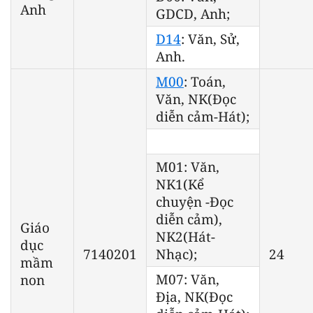
Anh
GDCD, Anh;
D14
: Văn, Sử,
Anh.
M00
: Toán,
Văn, NK(Đọc
diễn cảm-Hát);
M01: Văn,
NK1(Kể
chuyện -Đọc
diễn cảm),
Giáo
NK2(Hát-
dục
7140201
Nhạc);
24
mầm
M07: Văn,
non
Địa, NK(Đọc