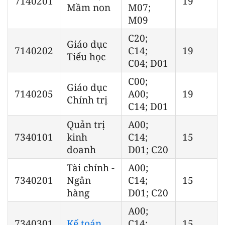
7140201
19
Mầm non
M07;
M09
C20;
Giáo dục
7140202
C14;
19
Tiểu học
C04; D01
C00;
Giáo dục
7140205
A00;
19
Chính trị
C14; D01
Quản trị
A00;
7340101
kinh
C14;
15
doanh
D01; C20
Tài chính -
A00;
7340201
Ngân
C14;
15
hàng
D01; C20
A00;
7340301
Kế toán
C14;
15