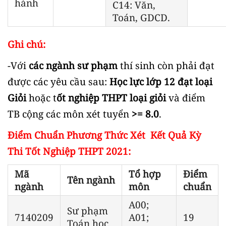
hành
C14: Văn,
Toán, GDCD.
Ghi chú:
-Với
các ngành sư phạm
thí sinh còn phải đạt
được các yêu cầu sau:
Học lực lớp 12 đạt loại
Giỏi
hoặc t
ốt nghiệp THPT loại giỏi
và điểm
TB cộng các môn xét tuyển
>= 8.0
.
Điểm Chuẩn Phương Thức Xét Kết Quả Kỳ
Thi Tốt Nghiệp THPT 2021:
Mã
Tổ hợp
Điểm
Tên ngành
ngành
môn
chuẩn
A00;
Sư phạm
7140209
A01;
19
Toán học