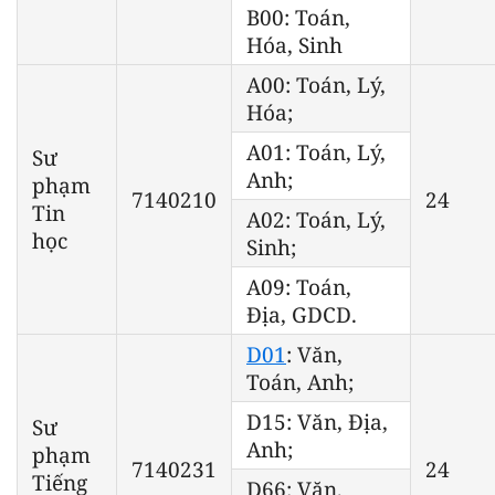
B00: Toán,
Hóa, Sinh
A00: Toán, Lý,
Hóa;
A01: Toán, Lý,
Sư
Anh;
phạm
7140210
24
Tin
A02: Toán, Lý,
học
Sinh;
A09: Toán,
Địa, GDCD.
D01
: Văn,
Toán, Anh;
D15: Văn, Địa,
Sư
Anh;
phạm
7140231
24
Tiếng
D66: Văn,