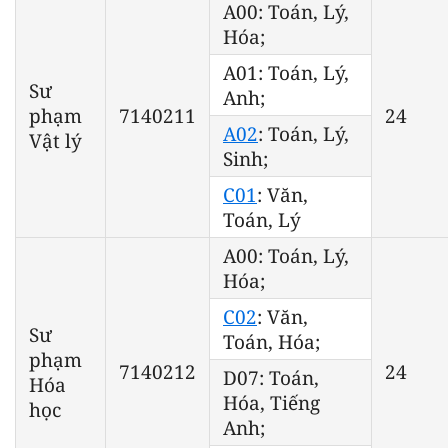
A00: Toán, Lý,
Hóa;
A01: Toán, Lý,
Sư
Anh;
phạm
7140211
24
A02
: Toán, Lý,
Vật lý
Sinh;
C01
: Văn,
Toán, Lý
A00: Toán, Lý,
Hóa;
C02
: Văn,
Sư
Toán, Hóa;
phạm
7140212
24
D07: Toán,
Hóa
Hóa, Tiếng
học
Anh;