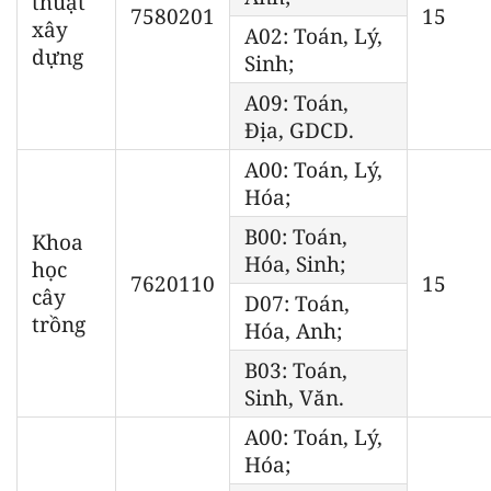
thuật
7580201
15
xây
A02: Toán, Lý,
dựng
Sinh;
A09: Toán,
Địa, GDCD.
A00: Toán, Lý,
Hóa;
B00: Toán,
Khoa
Hóa, Sinh;
học
7620110
15
cây
D07: Toán,
trồng
Hóa, Anh;
B03: Toán,
Sinh, Văn.
A00: Toán, Lý,
Hóa;