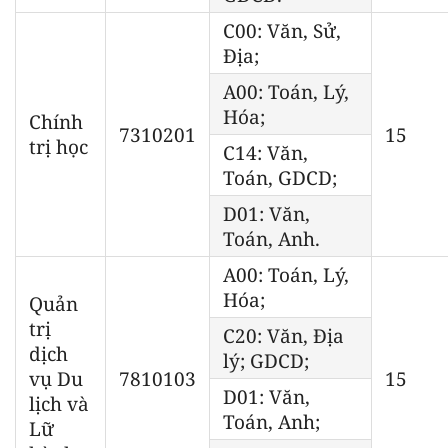
C00: Văn, Sử,
Địa;
A00: Toán, Lý,
Hóa;
Chính
7310201
15
trị học
C14: Văn,
Toán, GDCD;
D01: Văn,
Toán, Anh.
A00: Toán, Lý,
Hóa;
Quản
trị
C20: Văn, Địa
dịch
lý; GDCD;
vụ Du
7810103
15
D01: Văn,
lịch và
Toán, Anh;
Lữ