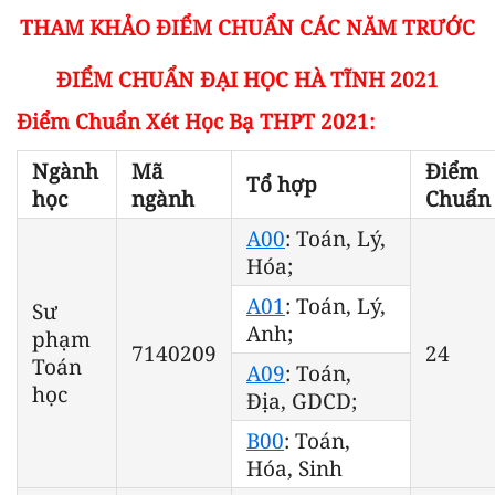
THAM KHẢO ĐIỂM CHUẨN CÁC NĂM TRƯỚC
ĐIỂM CHUẨN ĐẠI HỌC HÀ TĨNH 2021
Điểm Chuẩn Xét Học Bạ THPT 2021:
Ngành
Mã
Điểm
Tổ hợp
học
ngành
Chuẩn
A00
: Toán, Lý,
Hóa;
A01
: Toán, Lý,
Sư
Anh;
phạm
7140209
24
Toán
A09
: Toán,
học
Địa, GDCD;
B00
: Toán,
Hóa, Sinh