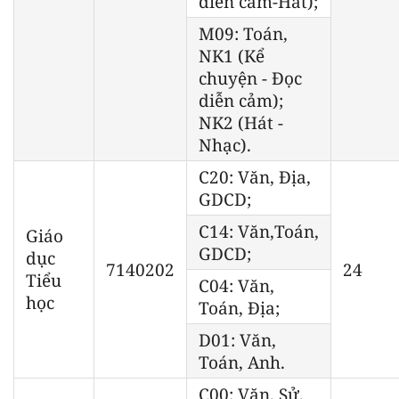
diễn cảm-Hát);
M09: Toán,
NK1 (Kể
chuyện - Đọc
diễn cảm);
NK2 (Hát -
Nhạc).
C20: Văn, Địa,
GDCD;
C14: Văn,Toán,
Giáo
GDCD;
dục
7140202
24
Tiểu
C04: Văn,
học
Toán, Địa;
D01: Văn,
Toán, Anh.
C00: Văn, Sử,