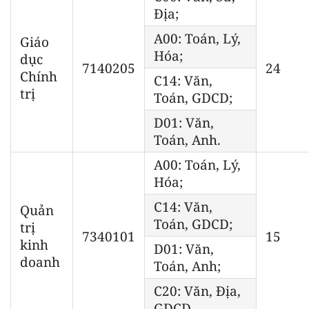
Địa;
A00: Toán, Lý,
Giáo
Hóa;
dục
7140205
24
Chính
C14: Văn,
trị
Toán, GDCD;
D01: Văn,
Toán, Anh.
A00: Toán, Lý,
Hóa;
C14: Văn,
Quản
Toán, GDCD;
trị
7340101
15
kinh
D01: Văn,
doanh
Toán, Anh;
C20: Văn, Địa,
GDCD.