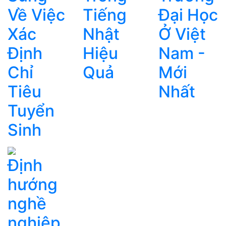
Về Việc
Tiếng
Đại Học
Xác
Nhật
Ở Việt
Định
Hiệu
Nam -
Chỉ
Quả
Mới
Tiêu
Nhất
Tuyển
Sinh
Định
hướng
nghề
nghiệp