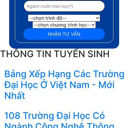
THÔNG TIN TUYỂN SINH
Bảng Xếp Hạng Các Trường
Đại Học Ở Việt Nam - Mới
Nhất
108 Trường Đại Học Có
Ngành Công Nghệ Thông