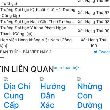
Xết Hạng Thứ 96
(Tư thục)
Trường Đại học Kỹ thuật Y tế Hải Dương
Xết Hạng Thứ 97
(Công lập)
Trường Đại học Nam Cần Thơ (Tư thục)
Xết Hạng Thứ 98
Trường Đại học Y khoa Phạm Ngọc
Xết Hạng Thứ 99
Thạch (Công lập)
Học viện Hàng không Việt Nam (Công
Xết Hạng Thứ
lập)
100
BẠN THÍCH BÀI VIẾT NÀY ?
Tweet
TIN LIÊN QUAN
xem toàn bộ
Địa Chỉ
Hướng
Những
Cung
Dẫn
Con
Cấp
Xác
Đường