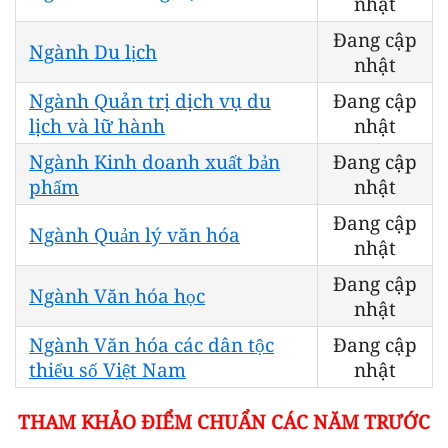
nhật
Đang cập
Ngành Du lịch
nhật
Ngành Quản trị dịch vụ du
Đang cập
lịch và lữ hành
nhật
Ngành Kinh doanh xuất bản
Đang cập
phẩm
nhật
Đang cập
Ngành Quản lý văn hóa
nhật
Đang cập
Ngành Văn hóa học
nhật
Ngành Văn hóa các dân tộc
Đang cập
thiểu số Việt Nam
nhật
THAM KHẢO ĐIỂM CHUẨN CÁC NĂM TRƯỚC