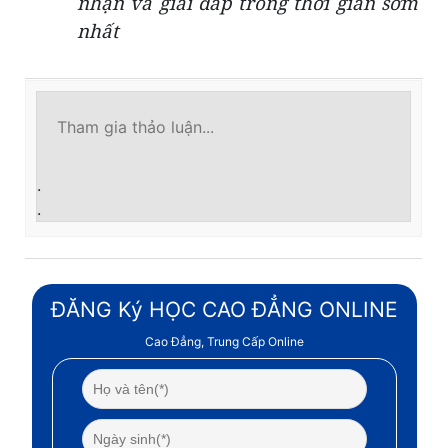
nhận và giải đáp trong thời gian sớm
nhất
.
.
ĐĂNG Ký HỌC CAO ĐẲNG ONLINE
Cao Đẳng, Trung Cấp Online