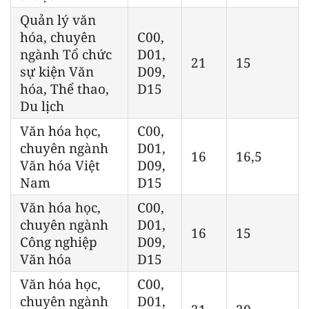
Quản lý văn
hóa, chuyên
C00,
ngành Tổ chức
D01,
21
15
sự kiện Văn
D09,
hóa, Thể thao,
D15
Du lịch
Văn hóa học,
C00,
chuyên ngành
D01,
16
16,5
Văn hóa Việt
D09,
Nam
D15
Văn hóa học,
C00,
chuyên ngành
D01,
16
15
Công nghiệp
D09,
Văn hóa
D15
Văn hóa học,
C00,
chuyên ngành
D01,