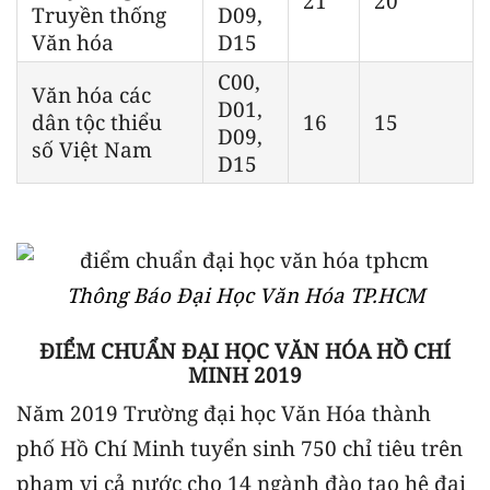
21
20
Truyền thống
D09,
Văn hóa
D15
C00,
Văn hóa các
D01,
dân tộc thiểu
16
15
D09,
số Việt Nam
D15
Thông Báo Đại Học Văn Hóa TP.HCM
ĐIỂM CHUẨN ĐẠI HỌC VĂN HÓA HỒ CHÍ
MINH 2019
Năm 2019 Trường đại học Văn Hóa thành
phố Hồ Chí Minh tuyển sinh 750 chỉ tiêu trên
phạm vi cả nước cho 14 ngành đào tạo hệ đại