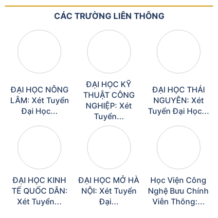
CÁC TRƯỜNG LIÊN THÔNG
ĐẠI HỌC KỸ
ĐẠI HỌC NÔNG
ĐẠI HỌC THÁI
THUẬT CÔNG
LÂM: Xét Tuyển
NGUYÊN: Xét
NGHIỆP: Xét
Đại Học...
Tuyển Đại Học...
Tuyển...
ĐẠI HỌC KINH
ĐẠI HỌC MỞ HÀ
Học Viện Công
TẾ QUỐC DÂN:
NỘI: Xét Tuyển
Nghệ Bưu Chính
Xét Tuyển...
Đại...
Viễn Thông:...