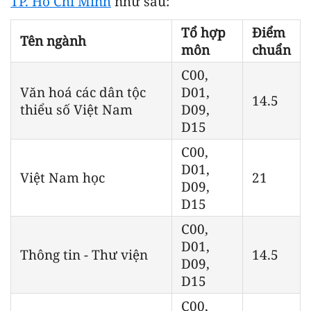
TP. Hồ Chí Minh
như sau:
Tổ hợp
Điểm
Tên ngành
môn
chuẩn
C00,
Văn hoá các dân tộc
D01,
14.5
thiểu số Việt Nam
D09,
D15
C00,
D01,
Việt Nam học
21
D09,
D15
C00,
D01,
Thông tin - Thư viện
14.5
D09,
D15
C00,