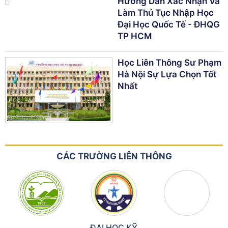
Hướng Dẫn Xác Nhận Và
Làm Thủ Tục Nhập Học
Đại Học Quốc Tế - ĐHQG
TP HCM
Học Liên Thông Sư Phạm
Hà Nội Sự Lựa Chọn Tốt
Nhất
CÁC TRƯỜNG LIÊN THÔNG
ĐẠI HỌC KỸ