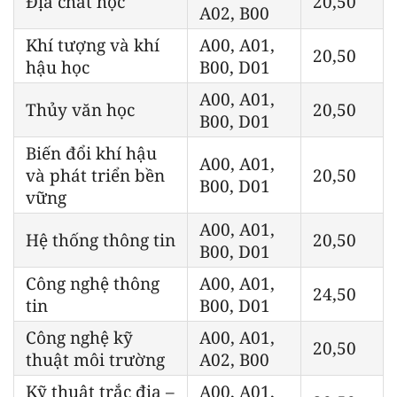
Địa chất học
20,50
A02, B00
Khí tượng và khí
A00, A01,
20,50
hậu học
B00, D01
A00, A01,
Thủy văn học
20,50
B00, D01
Biến đổi khí hậu
A00, A01,
và phát triển bền
20,50
B00, D01
vững
A00, A01,
Hệ thống thông tin
20,50
B00, D01
Công nghệ thông
A00, A01,
24,50
tin
B00, D01
Công nghệ kỹ
A00, A01,
20,50
thuật môi trường
A02, B00
Kỹ thuật trắc địa –
A00, A01,