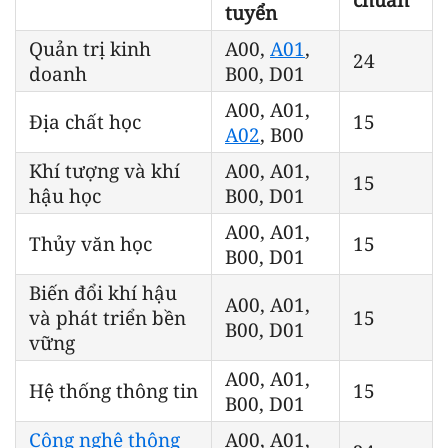
tuyển
Quản trị kinh
A00,
A01
,
24
doanh
B00, D01
A00, A01,
Địa chất học
15
A02
, B00
Khí tượng và khí
A00, A01,
15
hậu học
B00, D01
A00, A01,
Thủy văn học
15
B00, D01
Biến đổi khí hậu
A00, A01,
và phát triển bền
15
B00, D01
vững
A00, A01,
Hệ thống thông tin
15
B00, D01
Công nghệ thông
A00, A01,