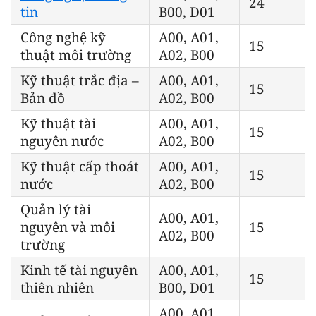
24
tin
B00, D01
Công nghệ kỹ
A00, A01,
15
thuật môi trường
A02, B00
Kỹ thuật trắc địa –
A00, A01,
15
Bản đồ
A02, B00
Kỹ thuật tài
A00, A01,
15
nguyên nước
A02, B00
Kỹ thuật cấp thoát
A00, A01,
15
nước
A02, B00
Quản lý tài
A00, A01,
nguyên và môi
15
A02, B00
trường
Kinh tế tài nguyên
A00, A01,
15
thiên nhiên
B00, D01
A00, A01,