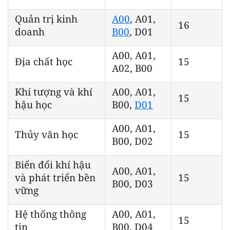
Quản trị kinh
A00
, A01,
16
doanh
B00
, D01
A00, A01,
Địa chất học
15
A02, B00
Khí tượng và khí
A00, A01,
15
hậu học
B00,
D01
A00, A01,
Thủy văn học
15
B00, D02
Biển đổi khí hậu
A00, A01,
và phát triển bền
15
B00, D03
vững
Hệ thống thông
A00, A01,
15
tin
B00, D04