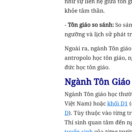
như sự liên hệ giữa tôn g
khỏe tâm thần.
-
Tôn giáo so sánh:
So sán
ngưỡng và lịch sử phát tr
Ngoài ra, ngành Tôn giá
antropolo học tôn giáo, n
đức học tôn giáo.
Ngành Tôn Giáo 
Ngành Tôn giáo học thư
Việt Nam) hoặc
khối D1
(
D
). Tùy thuộc vào từng t
Thí sinh quan tâm đến n
tuyển sinh
của từng trườn