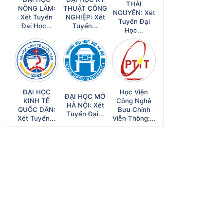
THÁI
NÔNG LÂM:
THUẬT CÔNG
NGUYÊN: Xét
Xét Tuyển
NGHIỆP: Xét
Tuyển Đại
Đại Học...
Tuyển...
Học...
ĐẠI HỌC
Học Viện
ĐẠI HỌC MỞ
KINH TẾ
Công Nghệ
HÀ NỘI: Xét
QUỐC DÂN:
Bưu Chính
Tuyển Đại...
Xét Tuyển...
Viễn Thông:...