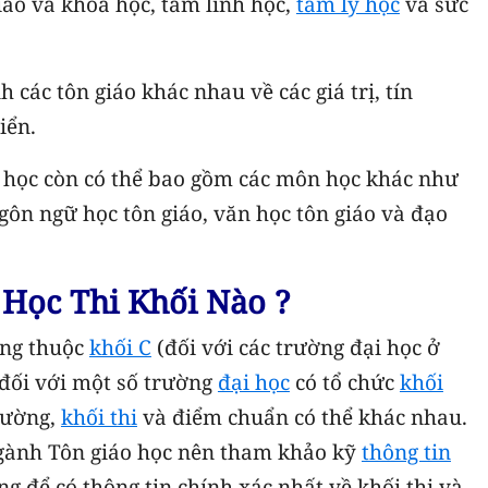
iáo và khoa học, tâm linh học,
tâm lý học
và sức
h các tôn giáo khác nhau về các giá trị, tín
iển.
o học còn có thể bao gồm các môn học khác như
gôn ngữ học tôn giáo, văn học tôn giáo và đạo
Học Thi Khối Nào ?
ờng thuộc
khối C
(đối với các trường đại học ở
đối với một số trường
đại học
có tổ chức
khối
rường,
khối thi
và điểm chuẩn có thể khác nhau.
gành Tôn giáo học nên tham khảo kỹ
thông tin
g để có thông tin chính xác nhất về khối thi và