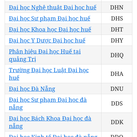
Đại học Nghệ thuật Đại học huế
DHN
Đại học Sư phạm Đại học huế
DHS
Đại học Khoa học Đại học huế
DHT
Đại học Y Dược Đại học huế
DHY
Phân hiệu Đại học Huế tại
DHQ
quảng Trị
Trường Đại học Luật Đại học
DHA
huế
Đại học Đà Nẵng
DNU
Đại học Sư phạm Đại học đà
DDS
nẵng
Đại học Bách Khoa Đại học đà
DDK
nẵng
Đại học Kinh tế Đại học đà nẵng
DDQ