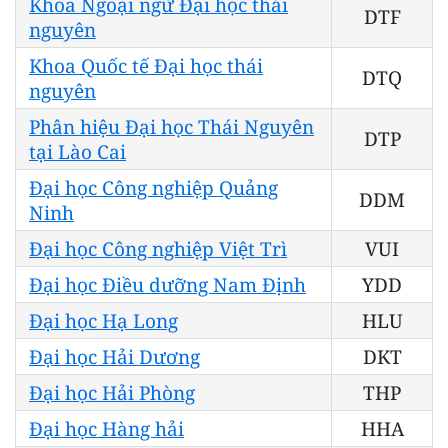
Khoa Ngoại ngữ Đại học thái
DTF
nguyên
Khoa Quốc tế Đại học thái
DTQ
nguyên
Phân hiệu Đại học Thái Nguyên
DTP
tại Lào Cai
Đại học Công nghiệp Quảng
DDM
Ninh
Đại học Công nghiệp Việt Trì
VUI
Đại học Điều dưỡng Nam Định
YDD
Đại học Hạ Long
HLU
Đại học Hải Dương
DKT
Đại học Hải Phòng
THP
Đại học Hàng hải
HHA