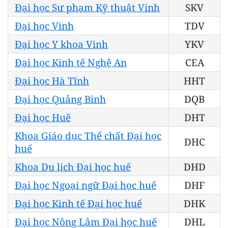
Đại học Sư phạm Kỹ thuật Vinh
SKV
Đại học Vinh
TDV
Đại học Y khoa Vinh
YKV
Đại học Kinh tế Nghệ An
CEA
Đại học Hà Tĩnh
HHT
Đại học Quảng Bình
DQB
Đại học Huế
DHT
Khoa Giáo dục Thể chất Đại học
DHC
huế
Khoa Du lịch Đại học huế
DHD
Đại học Ngoại ngữ Đại học huế
DHF
Đại học Kinh tế Đại học huế
DHK
Đại học Nông Lâm Đại học huế
DHL