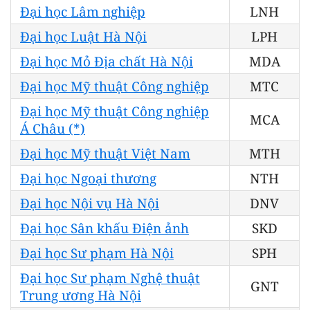
Đại học Lâm nghiệp
LNH
Đại học Luật Hà Nội
LPH
Đại học Mỏ Địa chất Hà Nội
MDA
Đại học Mỹ thuật Công nghiệp
MTC
Đại học Mỹ thuật Công nghiệp
MCA
Á Châu (*)
Đại học Mỹ thuật Việt Nam
MTH
Đại học Ngoại thương
NTH
Đại học Nội vụ Hà Nội
DNV
Đại học Sân khấu Điện ảnh
SKD
Đại học Sư phạm Hà Nội
SPH
Đại học Sư phạm Nghệ thuật
GNT
Trung ương Hà Nội