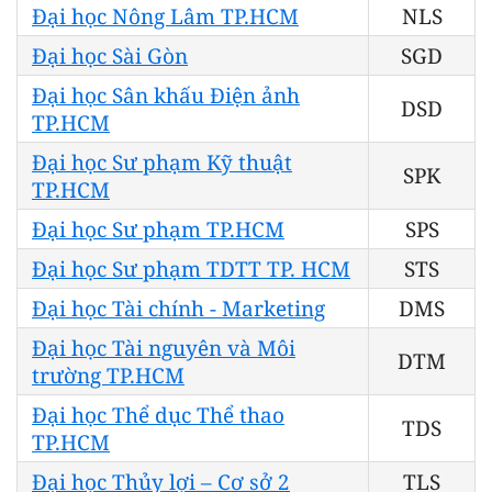
Đại học Nông Lâm TP.HCM
NLS
Đại học Sài Gòn
SGD
Đại học Sân khấu Điện ảnh
DSD
TP.HCM
Đại học Sư phạm Kỹ thuật
SPK
TP.HCM
Đại học Sư phạm TP.HCM
SPS
Đại học Sư phạm TDTT TP. HCM
STS
Đại học Tài chính - Marketing
DMS
Đại học Tài nguyên và Môi
DTM
trường TP.HCM
Đại học Thể dục Thể thao
TDS
TP.HCM
Đại học Thủy lợi – Cơ sở 2
TLS