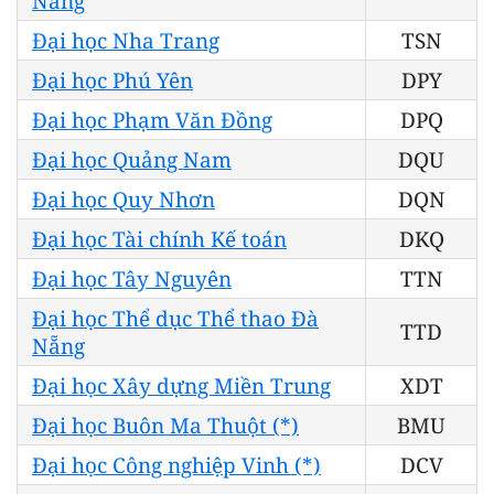
Nẵng
Đại học Nha Trang
TSN
Đại học Phú Yên
DPY
Đại học Phạm Văn Đồng
DPQ
Đại học Quảng Nam
DQU
Đại học Quy Nhơn
DQN
Đại học Tài chính Kế toán
DKQ
Đại học Tây Nguyên
TTN
Đại học Thể dục Thể thao Đà
TTD
Nẵng
Đại học Xây dựng Miền Trung
XDT
Đại học Buôn Ma Thuột (*)
BMU
Đại học Công nghiệp Vinh (*)
DCV