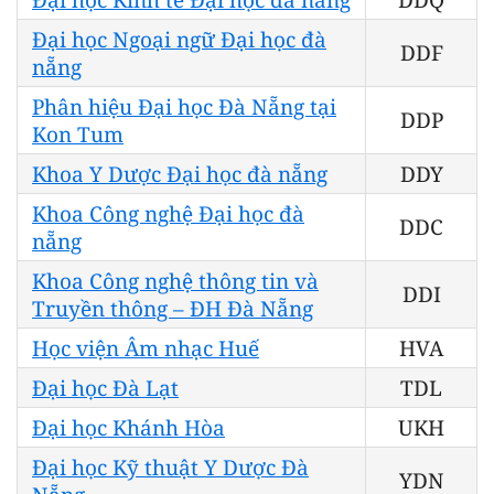
Đại học Ngoại ngữ Đại học đà
DDF
nẵng
Phân hiệu Đại học Đà Nẵng tại
DDP
Kon Tum
Khoa Y Dược Đại học đà nẵng
DDY
Khoa Công nghệ Đại học đà
DDC
nẵng
Khoa Công nghệ thông tin và
DDI
Truyền thông – ĐH Đà Nẵng
Học viện Âm nhạc Huế
HVA
Đại học Đà Lạt
TDL
Đại học Khánh Hòa
UKH
Đại học Kỹ thuật Y Dược Đà
YDN