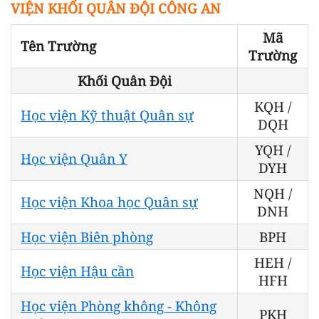
VIỆN KHỐI QUÂN ĐỘI CÔNG AN
Mã
Tên Trường
Trường
Khối Quân Đội
KQH /
Học viện Kỹ thuật Quân sự
DQH
YQH /
Học viện Quân Y
DYH
NQH /
Học viện Khoa học Quân sự
DNH
Học viện Biên phòng
BPH
HEH /
Học viện Hậu cần
HFH
Học viện Phòng không - Không
PKH