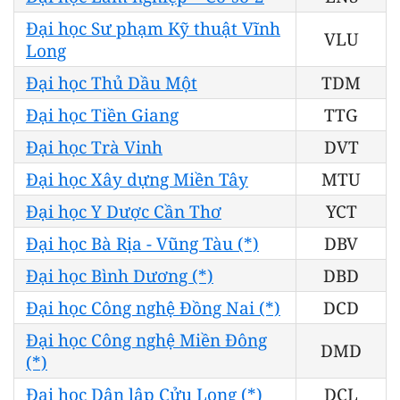
Đại học Sư phạm Kỹ thuật Vĩnh
VLU
Long
Đại học Thủ Dầu Một
TDM
Đại học Tiền Giang
TTG
Đại học Trà Vinh
DVT
Đại học Xây dựng Miền Tây
MTU
Đại học Y Dược Cần Thơ
YCT
Đại học Bà Rịa - Vũng Tàu (*)
DBV
Đại học Bình Dương (*)
DBD
Đại học Công nghệ Đồng Nai (*)
DCD
Đại học Công nghệ Miền Đông
DMD
(*)
Đại học Dân lập Cửu Long (*)
DCL