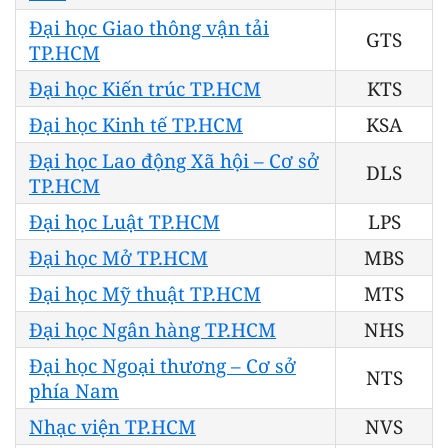
Đại học Giao thông vận tải
GTS
TP.HCM
Đại học Kiến trúc TP.HCM
KTS
Đại học Kinh tế TP.HCM
KSA
Đại học Lao động Xã hội – Cơ sở
DLS
TP.HCM
Đại học Luật TP.HCM
LPS
Đại học Mở TP.HCM
MBS
Đại học Mỹ thuật TP.HCM
MTS
Đại học Ngân hàng TP.HCM
NHS
Đại học Ngoại thương – Cơ sở
NTS
phía Nam
Nhạc viện TP.HCM
NVS