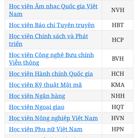
Học viện Âm nhạc Quốc gia Việt
NVH
Nam
Học viện Báo chí Tuyên truyền
HBT
Học viện Chính sách và Phát
HCP
triển
Học viện Công nghệ Bưu chính
BVH
Viễn thông
Học viện Hành chính Quốc gia
HCH
Học viện Kỹ thuật Mật mã
KMA
Học viện Ngân hàng
NHH
Học viện Ngoại giao
HQT
Học viện Nông nghiệp Việt Nam
HVN
Học viện Phụ nữ Việt Nam
HPN