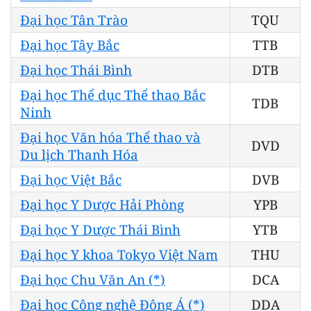
Đại học Tân Trào
TQU
Đại học Tây Bắc
TTB
Đại học Thái Bình
DTB
Đại học Thể dục Thể thao Bắc
TDB
Ninh
Đại học Văn hóa Thể thao và
DVD
Du lịch Thanh Hóa
Đại học Việt Bắc
DVB
Đại học Y Dược Hải Phòng
YPB
Đại học Y Dược Thái Bình
YTB
Đại học Y khoa Tokyo Việt Nam
THU
Đại học Chu Văn An (*)
DCA
Đại học Công nghệ Đông Á (*)
DDA