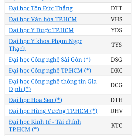
Đại học Tôn Đức Thắng
DTT
Đại học Văn hóa TP.HCM
VHS
Đại học Y Dược TP.HCM
YDS
Đại học Y khoa Phạm Ngọc
TYS
Thạch
Đại học Công nghệ Sài Gòn (*)
DSG
Đại học Công nghệ TP.HCM (*)
DKC
Đại học Công nghệ thông tin Gia
DCG
Định (*)
Đại học Hoa Sen (*)
DTH
Đại học Hùng Vương TP.HCM (*)
DHV
Đại học Kinh tế - Tài chính
KTC
TP.HCM (*)