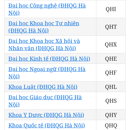
Đại học Công nghệ (ĐHQG Hà
QHI
Nội)
Đại học Khoa học Tự nhiên
QHT
(ĐHQG Hà Nội)
Đại học Khoa học Xã hội và
QHX
Nhân văn (ĐHQG Hà Nội)
Đại học Kinh tế (ĐHQG Hà Nội)
QHE
Đại học Ngoại ngữ (ĐHQG Hà
QHF
Nội)
Khoa Luật (ĐHQG Hà Nội)
QHL
Đại học Giáo dục (ĐHQG Hà
QHS
Nội)
Khoa Y Dược (ĐHQG Hà Nội)
QHY
Khoa Quốc tế (ĐHQG Hà Nội)
QHQ