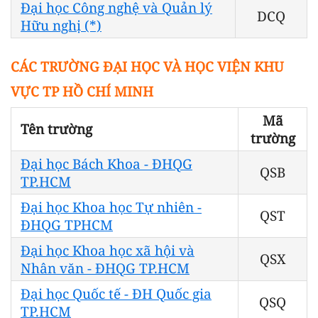
Đại học Công nghệ và Quản lý
DCQ
Hữu nghị (*)
CÁC TRƯỜNG ĐẠI HỌC VÀ HỌC VIỆN KHU
VỰC TP HỒ CHÍ MINH
Mã
Tên trường
trường
Đại học Bách Khoa - ĐHQG
QSB
TP.HCM
Đại học Khoa học Tự nhiên -
QST
ĐHQG TPHCM
Đại học Khoa học xã hội và
QSX
Nhân văn - ĐHQG TP.HCM
Đại học Quốc tế - ĐH Quốc gia
QSQ
TP.HCM