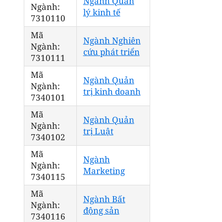
Ngành Quản
Ngành:
lý kinh tế
7310110
Mã
Ngành Nghiên
Ngành:
cứu phát triển
7310111
Mã
Ngành Quản
Ngành:
trị kinh doanh
7340101
Mã
Ngành Quản
Ngành:
trị Luật
7340102
Mã
Ngành
Ngành:
Marketing
7340115
Mã
Ngành Bất
Ngành:
động sản
7340116