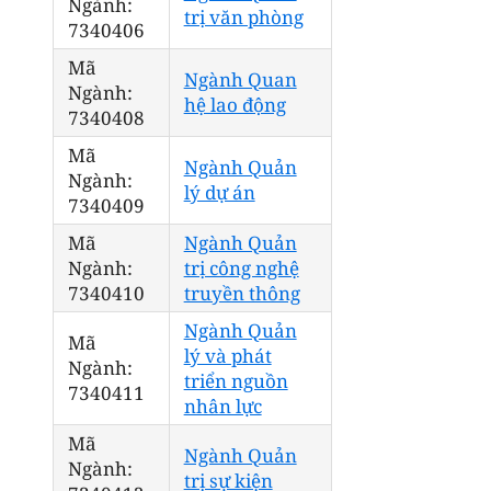
Ngành:
trị văn phòng
7340406
Mã
Ngành Quan
Ngành:
hệ lao động
7340408
Mã
Ngành Quản
Ngành:
lý dự án
7340409
Mã
Ngành Quản
Ngành:
trị công nghệ
7340410
truyền thông
Ngành Quản
Mã
lý và phát
Ngành:
triển nguồn
7340411
nhân lực
Mã
Ngành Quản
Ngành:
trị sự kiện