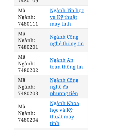
7480109
Mã
Ngành Tin học
Ngành:
và Kỹ thuật
7480111
máy tính
Mã
Ngành Công
Ngành:
nghệ thông tin
7480201
Mã
Ngành An
Ngành:
toàn thông tin
7480202
Mã
Ngành Công
Ngành:
nghệ đa
7480203
phương tiện
Ngành Khoa
Mã
học và Kỹ
Ngành:
thuật máy
7480204
tính