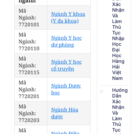
ngành
Xác
Nhận
Mã
Ngành Y khoa
Và
Ngành:
(Y đa khoa)
Làm
7720101
Thủ
Tục
Mã
Ngành Y học
Nhập
Ngành:
Học
dự phòng
7720110
Đại
Học
Mã
Hàng
Ngành Y học
Ngành:
Hải
cổ truyền
7720115
Việt
Nam
Mã
Ngành Dược
Ngành:
Hướng
học
7720201
Dẫn
Xác
Mã
Nhận
Ngành Hóa
Ngành:
Và
dược
Làm
7720203
Thủ
Mã
Tục
Ngành Điều