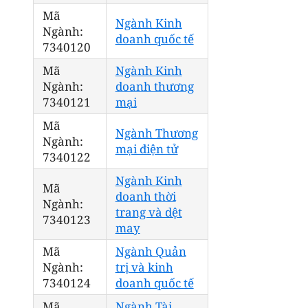
Mã
Ngành Kinh
Ngành:
doanh quốc tế
7340120
Mã
Ngành Kinh
Ngành:
doanh thương
7340121
mại
Mã
Ngành Thương
Ngành:
mại điện tử
7340122
Ngành Kinh
Mã
doanh thời
Ngành:
trang và dệt
7340123
may
Mã
Ngành Quản
Ngành:
trị và kinh
7340124
doanh quốc tế
Mã
Ngành Tài