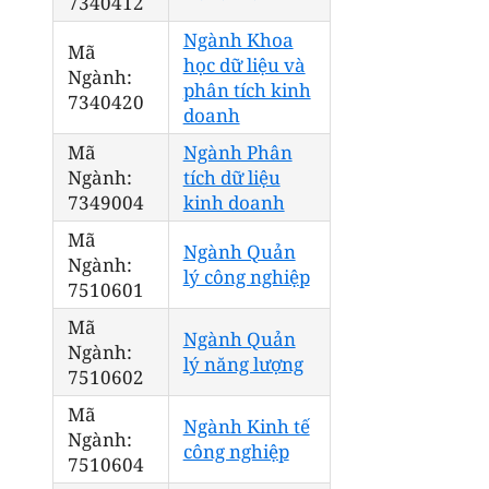
7340412
Ngành Khoa
Mã
học dữ liệu và
Ngành:
phân tích kinh
7340420
doanh
Mã
Ngành Phân
Ngành:
tích dữ liệu
7349004
kinh doanh
Mã
Ngành Quản
Ngành:
lý công nghiệp
7510601
Mã
Ngành Quản
Ngành:
lý năng lượng
7510602
Mã
Ngành Kinh tế
Ngành:
công nghiệp
7510604