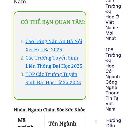
Nam
Các
Trường
Đại
Học Ở
CÓ THỂ BẠN QUAN TÂM:
Việt
Nam -
Mới
Nhất
Cao Đẳng Nấu Ăn Hà Nội
Xét Học Bạ 2025
108
Trường
Các Trường Tuyển Sinh
Đại
Liên Thông Đại Học 2025
Học
Có
TOP Các Trường Tuyển
Ngành
Sinh Đại Học Từ Xa 2025
Công
Nghệ
Thông
Tin Tại
Việt
Nam
Nhóm Ngành Chăm Sóc Sức Khỏe
Mã
Hướng
Tên Ngành
Dẫn