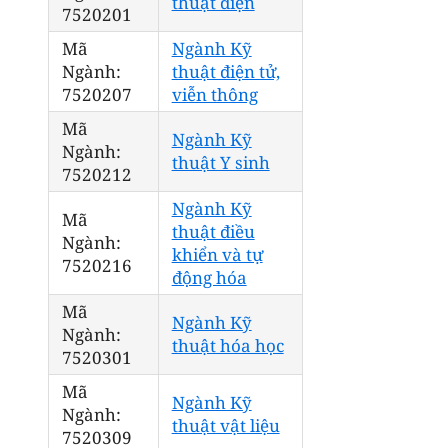
thuật điện
7520201
Mã
Ngành Kỹ
Ngành:
thuật điện tử,
7520207
viễn thông
Mã
Ngành Kỹ
Ngành:
thuật Y sinh
7520212
Ngành Kỹ
Mã
thuật điều
Ngành:
khiển và tự
7520216
động hóa
Mã
Ngành Kỹ
Ngành:
thuật hóa học
7520301
Mã
Ngành Kỹ
Ngành:
thuật vật liệu
7520309