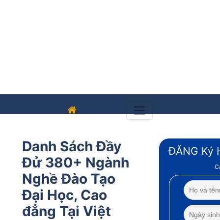
Danh Sách Đầy
ĐĂNG Ký 
Đử 380+ Ngành
C
Nghề Đào Tạo
Đại Học, Cao
đẳng Tại Việt