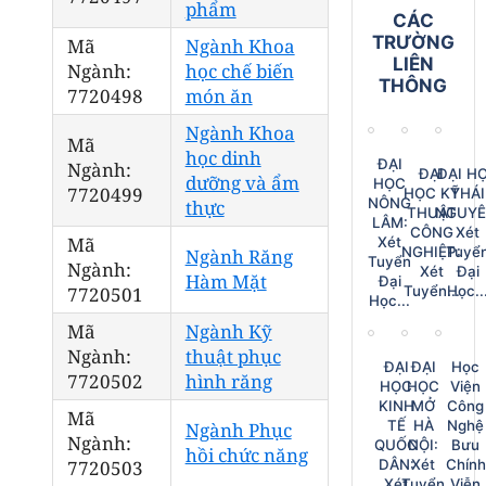
phẩm
CÁC
TRƯỜNG
Mã
Ngành Khoa
LIÊN
Ngành:
học chế biến
THÔNG
7720498
món ăn
Ngành Khoa
Mã
học dinh
ĐẠI
Ngành:
ĐẠI
ĐẠI H
dưỡng và ẩm
HỌC
7720499
HỌC KỸ
THÁI
NÔNG
thực
THUẬT
NGUYÊ
LÂM:
CÔNG
Xét
Mã
Xét
NGHIỆP:
Tuyể
Ngành Răng
Tuyển
Ngành:
Xét
Đại
Hàm Mặt
Đại
Tuyển...
Học..
7720501
Học...
Mã
Ngành Kỹ
Ngành:
thuật phục
ĐẠI
ĐẠI
Học
7720502
hình răng
HỌC
HỌC
Viện
KINH
MỞ
Công
Mã
TẾ
HÀ
Nghệ
Ngành Phục
Ngành:
QUỐC
NỘI:
Bưu
hồi chức năng
DÂN:
Xét
Chính
7720503
Xét
Tuyển
Viễn