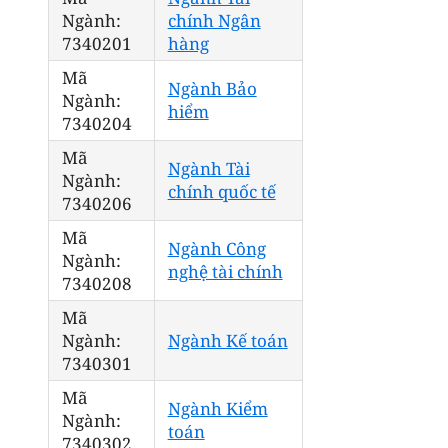
Ngành:
chính Ngân
7340201
hàng
Mã
Ngành Bảo
Ngành:
hiểm
7340204
Mã
Ngành Tài
Ngành:
chính quốc tế
7340206
Mã
Ngành Công
Ngành:
nghệ tài chính
7340208
Mã
Ngành:
Ngành Kế toán
7340301
Mã
Ngành Kiểm
Ngành:
toán
7340302