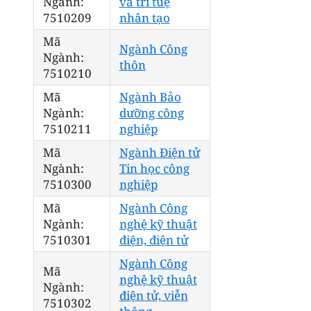
Ngành:
và trí tuệ
7510209
nhân tạo
Mã
Ngành Công
Ngành:
thôn
7510210
Mã
Ngành Bảo
Ngành:
dưỡng công
7510211
nghiệp
Mã
Ngành Điện tử
Ngành:
Tin học công
7510300
nghiệp
Mã
Ngành Công
Ngành:
nghệ kỹ thuật
7510301
điện, điện tử
Ngành Công
Mã
nghệ kỹ thuật
Ngành:
điện tử, viễn
7510302