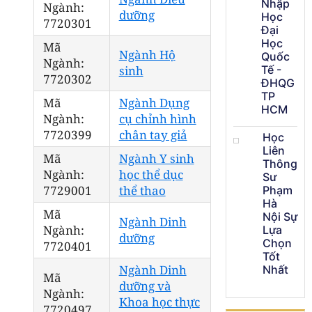
Nhập
Ngành:
dưỡng
Học
7720301
Đại
Học
Mã
Ngành Hộ
Quốc
Ngành:
sinh
Tế -
7720302
ĐHQG
TP
Mã
Ngành Dụng
HCM
Ngành:
cụ chỉnh hình
7720399
chân tay giả
Học
Liên
Mã
Ngành Y sinh
Thông
Ngành:
học thể dục
Sư
7729001
thể thao
Phạm
Hà
Mã
Nội Sự
Ngành Dinh
Ngành:
Lựa
dưỡng
Chọn
7720401
Tốt
Ngành Dinh
Nhất
Mã
dưỡng và
Ngành:
Khoa học thực
7720497