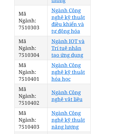
thông
Ngành Công
Mã
nghệ kỹ thuật
Ngành:
điều khiển và
7510303
tự động hóa
Mã
Ngành IOT và
Ngành:
Trí tuệ nhân
7510304
tạo ứng dụng
Mã
Ngành Công
Ngành:
nghệ kỹ thuật
7510401
hóa học
Mã
Ngành Công
Ngành:
nghệ vật liệu
7510402
Mã
Ngành Công
Ngành:
nghệ kỹ thuật
7510403
năng lượng