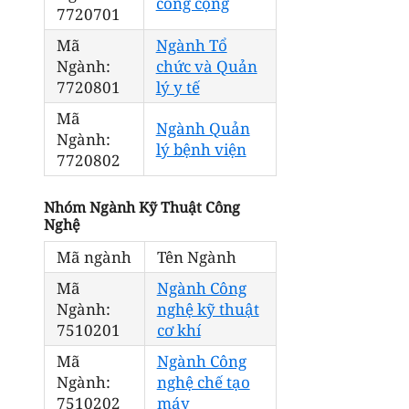
công cộng
7720701
Mã
Ngành Tổ
Ngành:
chức và Quản
7720801
lý y tế
Mã
Ngành Quản
Ngành:
lý bệnh viện
7720802
Nhóm Ngành Kỹ Thuật Công
Nghệ
Mã ngành
Tên Ngành
Mã
Ngành Công
Ngành:
nghệ kỹ thuật
7510201
cơ khí
Mã
Ngành Công
Ngành:
nghệ chế tạo
7510202
máy