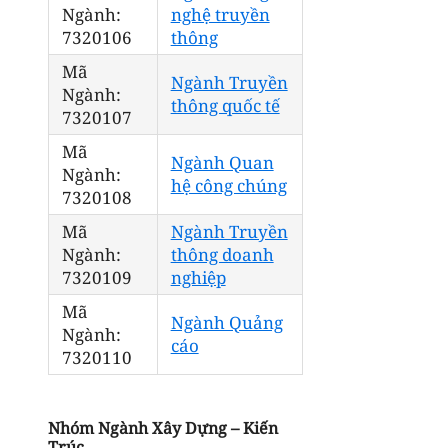
Ngành:
nghệ truyền
7320106
thông
Mã
Ngành Truyền
Ngành:
thông quốc tế
7320107
Mã
Ngành Quan
Ngành:
hệ công chúng
7320108
Mã
Ngành Truyền
Ngành:
thông doanh
7320109
nghiệp
Mã
Ngành Quảng
Ngành:
cáo
7320110
Nhóm Ngành Xây Dựng – Kiến
Trúc