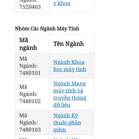
y khoa
7520403
Nhóm Các Ngành Máy Tính
Mã
Tên Ngành
ngành
Mã
Ngành Khoa
Ngành:
học máy tính
7480101
Ngành Mạng
Mã
máy tính và
Ngành:
truyền thông
7480102
dữ liệu
Mã
Ngành Kỹ
Ngành:
thuật phần
7480103
mềm