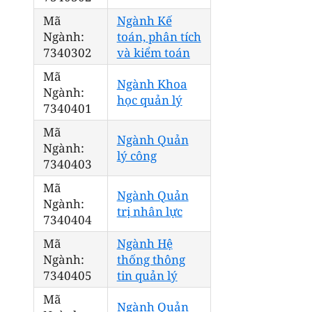
Mã
Ngành Kế
Ngành:
toán, phân tích
7340302
và kiểm toán
Mã
Ngành Khoa
Ngành:
học quản lý
7340401
Mã
Ngành Quản
Ngành:
lý công
7340403
Mã
Ngành Quản
Ngành:
trị nhân lực
7340404
Mã
Ngành Hệ
Ngành:
thống thông
7340405
tin quản lý
Mã
Ngành Quản