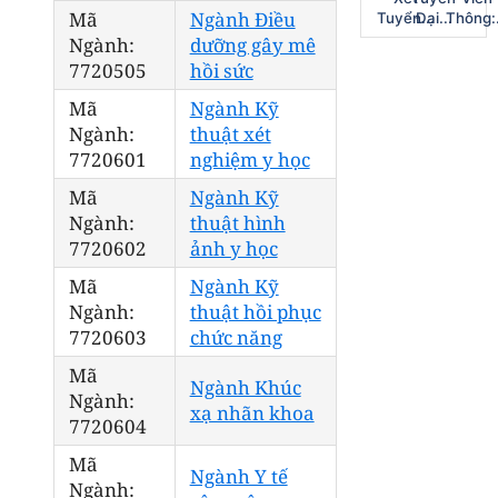
Mã
Ngành Điều
Tuyển...
Đại...
Thông:.
Ngành:
dưỡng gây mê
7720505
hồi sức
Mã
Ngành Kỹ
Ngành:
thuật xét
7720601
nghiệm y học
Mã
Ngành Kỹ
Ngành:
thuật hình
7720602
ảnh y học
Mã
Ngành Kỹ
Ngành:
thuật hồi phục
7720603
chức năng
Mã
Ngành Khúc
Ngành:
xạ nhãn khoa
7720604
Mã
Ngành Y tế
Ngành: