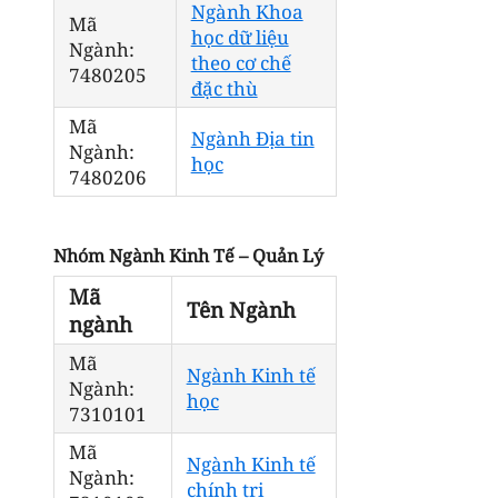
Ngành Khoa
Mã
học dữ liệu
Ngành:
theo cơ chế
7480205
đặc thù
Mã
Ngành Địa tin
Ngành:
học
7480206
Nhóm Ngành Kinh Tế – Quản Lý
Mã
Tên Ngành
ngành
Mã
Ngành Kinh tế
Ngành:
học
7310101
Mã
Ngành Kinh tế
Ngành:
chính trị