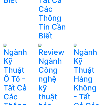
Biết
Tất Cả
Các
Thông
Tin Cần
Biết
Ngành
Review
Ngành
Kỹ
Ngành
Kỹ
Thuật
Công
Thuật
Ô Tô -
nghệ
Hàng
Tất Cả
kỹ
Không
Các
thuật
- Tất