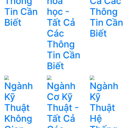
Thông
hóa
Cả Các
Tin Cần
học -
Thông
Biết
Tất Cả
Tin Cần
Các
Biết
Thông
Tin Cần
Biết
Ngành
Ngành
Ngành
Kỹ
Cơ Kỹ
Kỹ
Thuật
Thuật -
Thuật
Không
Tất Cả
Hệ