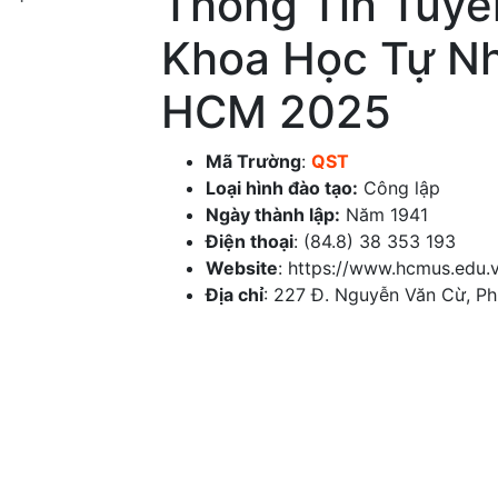
Thông Tin Tuyể
Khoa Học Tự Nh
HCM 2025
Mã Trường
:
QST
Loại hình đào tạo:
Công lập
Ngày thành lập:
Năm 1941
Điện thoại
: (84.8) 38 353 193
Website
: https://www.hcmus.edu.
Địa chỉ
:
227 Đ. Nguyễn Văn Cừ, Ph