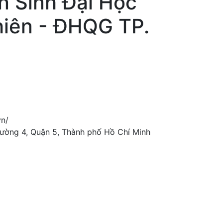
n Sinh Đại Học
iên - ĐHQG TP.
vn/
ường 4, Quận 5, Thành phố Hồ Chí Minh