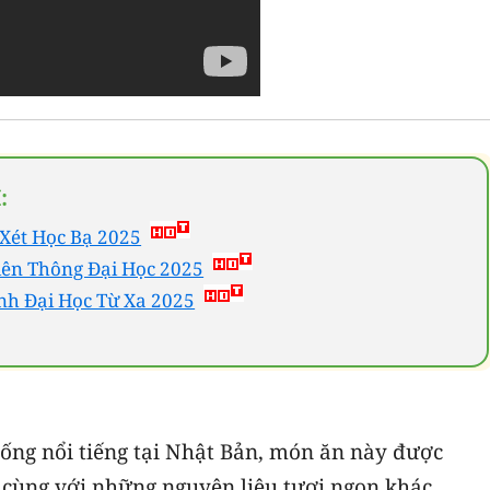
:
Xét Học Bạ 2025
iên Thông Đại Học 2025
nh Đại Học Từ Xa 2025
hống nổi tiếng tại Nhật Bản, món ăn này được
 cùng với những nguyên liệu tươi ngon khác