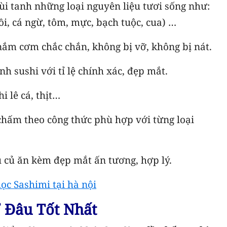
i tanh những loại nguyên liệu tươi sống như:
 hồi, cá ngừ, tôm, mực, bạch tuộc, cua) …
ắm cơm chắc chắn, không bị vỡ, không bị nát.
h sushi với tỉ lệ chính xác, đẹp mắt.
i lê cá, thịt…
chấm theo công thức phù hợp với từng loại
u củ ăn kèm đẹp mắt ấn tương, hợp lý.
ọc Sashimi tại hà nội
 Đâu Tốt Nhất