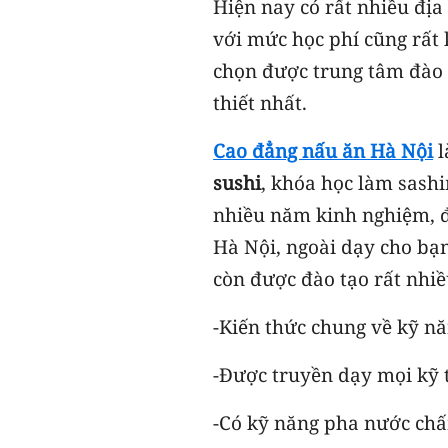
Hiện nay có rất nhiều đị
với mức học phí cũng rất 
chọn được trung tâm đào t
thiết nhất.
Cao đẳng nấu ăn Hà Nội
l
sushi
, khóa học làm sashi
nhiều năm kinh nghiệm, đ
Hà Nội, ngoài dạy cho bạ
còn được đào tạo rất nhi
-Kiến thức chung về kỹ n
-Được truyền dạy mọi kỹ t
-Có kỹ năng pha nước chấm