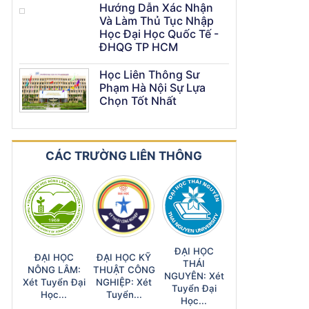
Hướng Dẫn Xác Nhận
Và Làm Thủ Tục Nhập
Học Đại Học Quốc Tế -
ĐHQG TP HCM
Học Liên Thông Sư
Phạm Hà Nội Sự Lựa
Chọn Tốt Nhất
CÁC TRƯỜNG LIÊN THÔNG
ĐẠI HỌC
ĐẠI HỌC
ĐẠI HỌC KỸ
THÁI
NÔNG LÂM:
THUẬT CÔNG
NGUYÊN: Xét
Xét Tuyển Đại
NGHIỆP: Xét
Tuyển Đại
Học...
Tuyển...
Học...