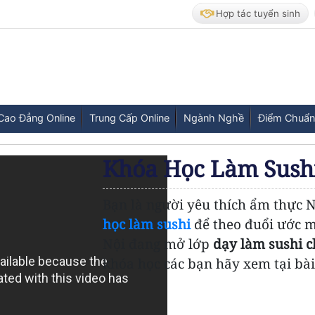
Hợp tác tuyển sinh
Cao Đẳng Online
Trung Cấp Online
Ngành Nghề
Điểm Chuẩn
Khóa Học Làm Sush
Bạn là người yêu thích ẩm thực
học làm sushi
để theo đuổi ước 
Nội đang mở lớp
dạy làm sushi 
khóa học các bạn hãy xem tại bài 