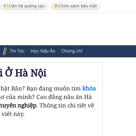
Liên hệ quảng cáo
Chính sách bảo mật
Tin Tức
Học Nấu Ăn
Chứng chỉ
i Ở Hà Nội
 Nhật Bản? Bạn đang muốn tìm
khóa
mơ của mình? Cao đẳng nấu ăn Hà
chuyên nghiệp
. Thông tin chi tiết về
viết này.