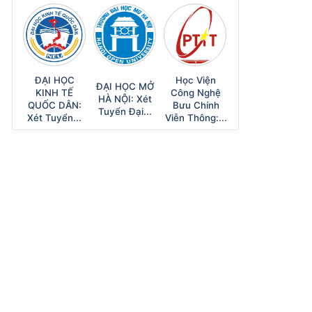
ĐẠI HỌC
Học Viện
ĐẠI HỌC MỞ
KINH TẾ
Công Nghệ
HÀ NỘI: Xét
QUỐC DÂN:
Bưu Chính
Tuyển Đại...
Xét Tuyển...
Viễn Thông:...