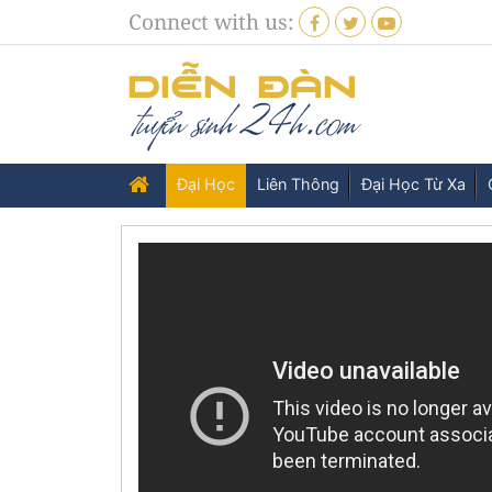
Connect with us:
Đại Học
Liên Thông
Đại Học Từ Xa