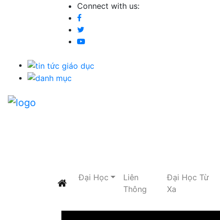
Connect with us:
Đại Học
Liên
Đại Học Từ
Thông
Xa