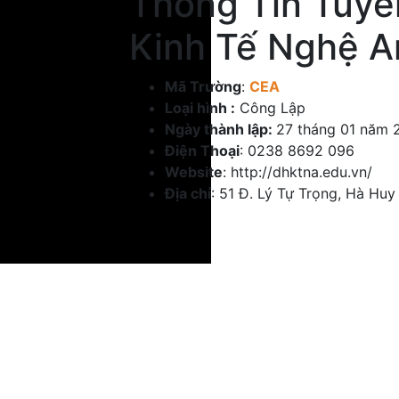
Thông Tin Tuyể
Kinh Tế Nghệ 
Mã Trường
:
CEA
Loại hình :
Công Lập
Ngày thành lập:
27 tháng 01 năm 
Điện Thoại
:
0238 8692 096
Website
: http://dhktna.edu.vn/
Địa chỉ
: 51 Đ. Lý Tự Trọng, Hà Hu