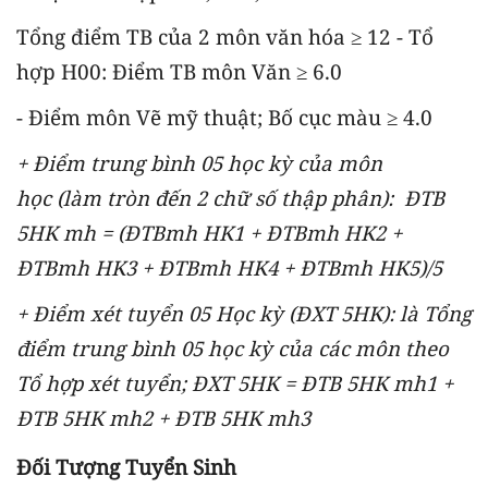
Tổng điểm TB của 2 môn văn hóa ≥ 12 - Tổ
hợp H00: Điểm TB môn Văn ≥ 6.0
- Điểm môn Vẽ mỹ thuật; Bố cục màu ≥ 4.0
+ Điểm trung bình 05 học kỳ của môn
học (làm tròn đến 2 chữ số thập phân):
ĐTB
5HK mh = (ĐTBmh HK1 + ĐTBmh HK2 +
ĐTBmh HK3 + ĐTBmh HK4 + ĐTBmh HK5)/5
+ Điểm xét tuyển 05 Học kỳ (ĐXT 5HK):
là Tổng
điểm trung bình 05 học kỳ của các môn theo
Tổ hợp xét tuyển;
ĐXT 5HK = ĐTB 5HK mh1 +
ĐTB 5HK mh2 + ĐTB 5HK mh3
Đối Tượng Tuyển Sinh