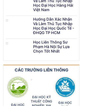
Và Làm Thủ Tục Nhập
Học Đại Học Hàng Hải
Việt Nam
Hướng Dẫn Xác Nhận
Và Làm Thủ Tục Nhập
Học Đại Học Quốc Tế -
ĐHQG TP HCM
Học Liên Thông Sư
Phạm Hà Nội Sự Lựa
Chọn Tốt Nhất
CÁC TRƯỜNG LIÊN THÔNG
ĐẠI HỌC KỸ
THUẬT CÔNG
ĐẠI HỌC
ĐẠI HỌC
NGHIỆP: Xét