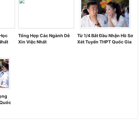
 Học
Tổng Hợp Các Ngành Dễ
Từ 1/4 Bắt Đầu Nhận Hồ Sơ
Nhất
Xin Việc Nhất
Xét Tuyển THPT Quốc Gia
ọng
 Quốc