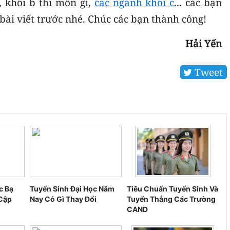
, khối b thi môn gì,
các ngành khối c
... các bạn
ài viết trước nhé. Chúc các bạn thành công!
Hải Yến
Tweet
c Bạ
Tuyển Sinh Đại Học Năm
Tiêu Chuẩn Tuyển Sinh Và
Cập
Nay Có Gì Thay Đổi
Tuyển Thẳng Các Trường
CAND