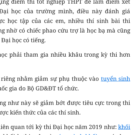
ụng điểm thi tốt nghiệp THPT để làm điểm xét
ại học của trường mình, điều này đánh giá
c học tập của các em, nhiều thí sinh bài thi
g nhờ có chiếc phao cứu trợ là học bạ mà cũng
Đại học có tiếng.
học phải tham gia nhiều khâu trong kỳ thi hơn
h riêng nhằm giảm sự phụ thuộc vào
tuyển sinh
uốc gia do Bộ GD&ĐT tổ chức.
êng như này sẽ giảm bớt được tiêu cực trong thi
ợc kiến thức của các thí sinh.
 liên quan tới kỳ thi Đại học năm 2019 như:
khối