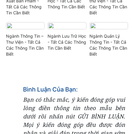
Xuất Bản Phẩm -
Học - Tất Cả Các
thư viện - Tất Cả
Tất Cả Các Thông
Thông Tin Cần Biết
Các Thông Tin Cần
Tin Cần Biết
Biết
Ngành Thông Tin –
Ngành Lưu Trữ Học
Ngành Quản Lý
Thư Viện - Tất Cả
- Tất Cả Các Thông
Thông Tin - Tất Cả
Các Thông Tin Cần
Tin Cần Biết
Các Thông Tin Cần
Biết
Biết
Bình Luận Của Bạn:
Bạn có thắc mắc, ý kiến đóng góp vui
lòng điền thông tin theo mẫu bên
dưới rồi nhấn nút GỬI BÌNH LUẬN.
Mọi ý kiến đóng góp đều được đón
nhận và giải đáp trong thời gian sớm