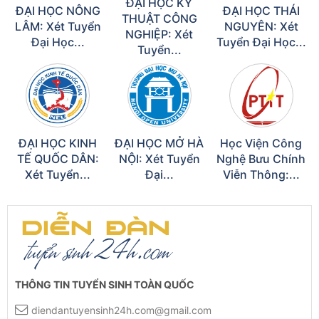
ĐẠI HỌC KỸ
ĐẠI HỌC NÔNG
ĐẠI HỌC THÁI
THUẬT CÔNG
LÂM: Xét Tuyển
NGUYÊN: Xét
NGHIỆP: Xét
Đại Học...
Tuyển Đại Học...
Tuyển...
ĐẠI HỌC KINH
ĐẠI HỌC MỞ HÀ
Học Viện Công
TẾ QUỐC DÂN:
NỘI: Xét Tuyển
Nghệ Bưu Chính
Xét Tuyển...
Đại...
Viễn Thông:...
THÔNG TIN TUYỂN SINH TOÀN QUỐC
diendantuyensinh24h.com@gmail.com