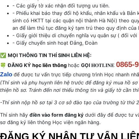
- Các giấy tờ xác nhận đối tượng ưu tiên.
- Phiếu khai báo thay đổi hộ khẩu, nhân khẩu và Bản k
sinh có HKTT tại các quận nội thành Hà Nội) theo qu
an để làm thủ tục đăng ký tạm trú theo quy định của 
- Giấy giới thiệu di chuyển nghĩa vụ quân sự ( đối với
- Giấy chuyển sinh hoạt Đảng, Đoàn
✅
MỌI THÔNG TIN THÍ SINH LIÊN HỆ:
0865-
🍀
ĐĂNG KÝ
học liên thông
hoặc
GỌI
𝐇𝐎𝐓𝐋𝐈𝐍𝐄
Zalo
để được tư vấn trực tiếp chương trình Học nhanh nhấ
(Thí sinh và phụ huynh liên hệ trước để đăng ký mua hồ s
thiện hồ sơ. Tránh đến nơi thiếu thông tin và giấy tờ cần thiế
-Thí sinh nộp hồ sơ tại 3 cơ sở đào tạo của trường từ thứ 
Thí sinh hãy
điền vào form đăng ký
dưới đây để được tư vấ
sơ đăng ký liên thông Học viện ngân hàng.