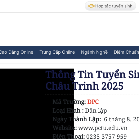
Hợp tác tuyển sinh
Cao Đẳng Online
Trung Cấp Online
Ngành Nghề
Điểm Chuẩn
Thông Tin Tuyển Si
Châu Trinh 2025
Mã Trường:
DPC
Loại Hình :
Dân lập
Ngày Thành Lập:
6 tháng 8, 2
Website:
www.pctu.edu.vn
Điện Thoại:
0235 3757 959