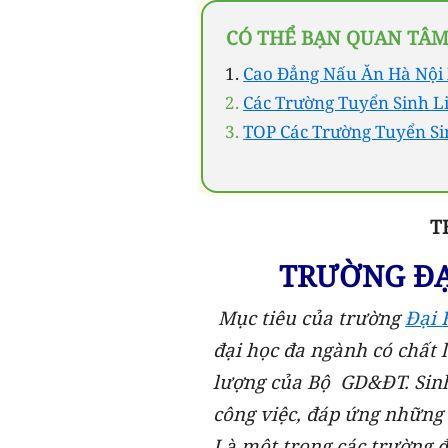
CÓ THỂ BẠN QUAN TÂM
Cao Đẳng Nấu Ăn Hà Nội 
Các Trường Tuyển Sinh L
TOP Các Trường Tuyển Si
T
TRƯỜNG ĐẠ
Mục tiêu của trường
Đại 
đại học đa ngành có chất 
lượng của Bộ GD&ĐT. Sinh 
công việc, đáp ứng những 
Là một trong các trường đ