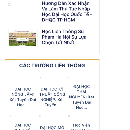
Hướng Dẫn Xác Nhận
Và Làm Thủ Tục Nhập
Học Đại Học Quốc Tế -
ĐHQG TP HCM
Học Liên Thông Sư
Phạm Hà Nội Sự Lựa
Chọn Tốt Nhất
CÁC TRƯỜNG LIÊN THÔNG
ĐẠI HỌC
ĐẠI HỌC
ĐẠI HỌC KỸ
THÁI
NÔNG LÂM:
THUẬT CÔNG
NGUYÊN: Xét
Xét Tuyển Đại
NGHIỆP: Xét
Tuyển Đại
Học...
Tuyển...
Học...
ĐẠI HỌC
Học Viện
ĐẠI HỌC MỞ