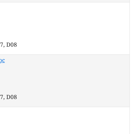
07, D08
ọc
07, D08