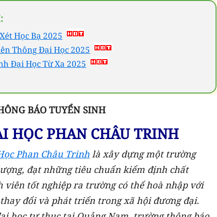
:
Xét Học Bạ 2025
iên Thông Đại Học 2025
nh Đại Học Từ Xa 2025
HÔNG BÁO TUYỂN SINH
I HỌC PHAN CHÂU TRINH
Học Phan Châu Trinh
là xây dựng một trường
lượng, đạt những tiêu chuẩn kiểm định chất
viên tốt nghiệp ra trường có thể hoà nhập với
thay đổi và phát triển trong xã hội đương đại.
ại học tư thục tại Quảng Nam, trường thông báo