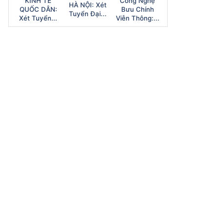
KINH TẾ
Công Nghệ
HÀ NỘI: Xét
QUỐC DÂN:
Bưu Chính
Tuyển Đại...
Xét Tuyển...
Viễn Thông:...