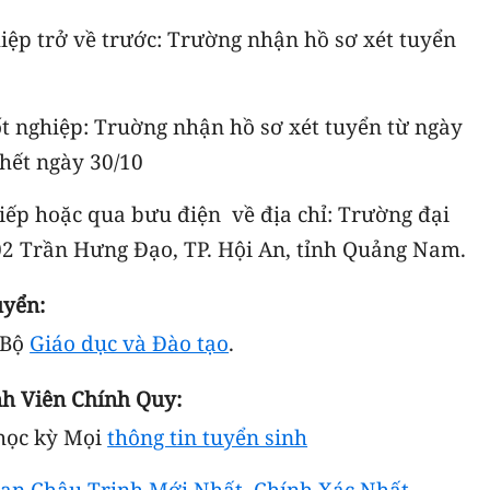
h:
ghiệp trở về trước: Trường nhận hồ sơ xét tuyển
 tốt nghiệp: Truờng nhận hồ sơ xét tuyển từ ngày
 hết ngày 30/10
 tiếp hoặc qua bưu điện về địa chỉ: Trường đại
02 Trần Hưng Đạo, TP. Hội An, tỉnh Quảng Nam.
hi Tuyển:
 Bộ
Giáo dục và Đào tạo
.
nh Viên Chính Quy:
1 học kỳ Mọi
thông tin tuyển sinh
an Châu Trinh Mới Nhất, Chính Xác Nhất