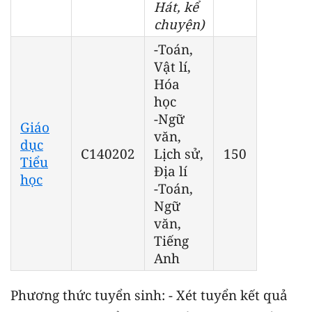
Hát, kể
chuyện)
-Toán,
Vật lí,
Hóa
học
-Ngữ
Giáo
văn,
dục
C140202
Lịch sử,
150
Tiểu
Địa lí
học
-Toán,
Ngữ
văn,
Tiếng
Anh
Phương thức tuyển sinh: - Xét tuyển kết quả