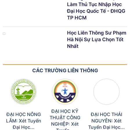
Làm Thủ Tục Nhập Học
Đại Học Quốc Tế - ĐHQG
TP HCM
Học Liên Thông Sư Phạm
Hà Nội Sự Lựa Chọn Tốt
Nhất
CÁC TRƯỜNG LIÊN THÔNG
ĐẠI HỌC KỸ
ĐẠI HỌC NÔNG
ĐẠI HỌC THÁI
THUẬT CÔNG
LÂM: Xét Tuyển
NGUYÊN: Xét
NGHIỆP: Xét
Đại Học...
Tuyển Đại Học...