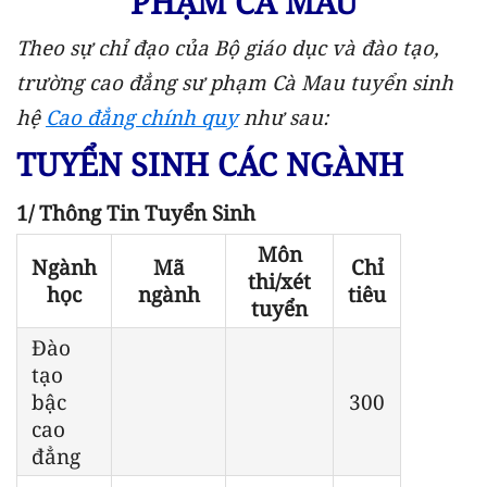
PHẠM CÀ MAU
Theo sự chỉ đạo của Bộ giáo dục và đào tạo,
trường cao đẳng sư phạm Cà Mau tuyển sinh
hệ
Cao đẳng chính quy
như sau:
TUYỂN SINH CÁC NGÀNH
1/ Thông Tin Tuyển Sinh
Môn
Ngành
Mã
Chỉ
thi/xét
học
ngành
tiêu
tuyển
Đào
tạo
bậc
300
cao
đẳng