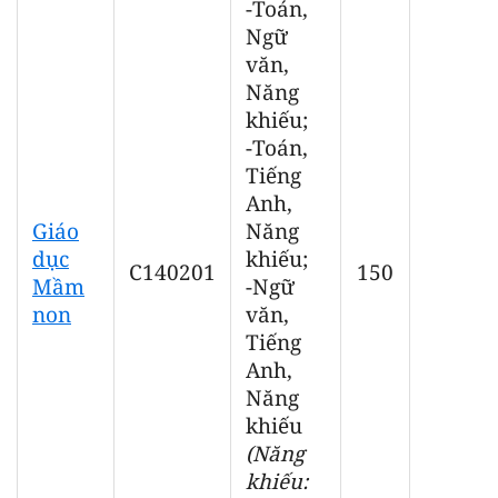
-Toán,
Ngữ
văn,
Năng
khiếu;
-Toán,
Tiếng
Anh,
Giáo
Năng
dục
khiếu;
C140201
150
Mầm
-Ngữ
non
văn,
Tiếng
Anh,
Năng
khiếu
(Năng
khiếu: