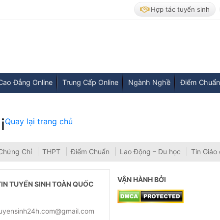
Hợp tác tuyển sinh
Cao Đẳng Online
Trung Cấp Online
Ngành Nghề
Điểm Chuẩn
i
Quay lại trang chủ
Chứng Chỉ
THPT
Điểm Chuẩn
Lao Động – Du học
Tin Giáo
VẬN HÀNH BỞI
IN TUYỂN SINH TOÀN QUỐC
tuyensinh24h.com@gmail.com