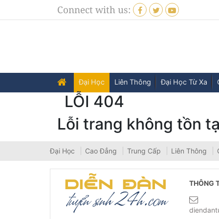
Connect with us:
Đại Học
Liên Thông
Đại Học Từ Xa
LỖI 404
Lỗi trang không tồn tạ
Đại Học
Cao Đẳng
Trung Cấp
Liên Thông
THÔNG T
diendan