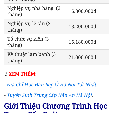
Nghiệp vụ nhà hàng (3
16.800.000đ
tháng)
Nghiệp vụ lễ tân (3
13.200.000đ
tháng)
Tổ chức sự kiện (3
15.180.000đ
tháng)
Kỹ thuật làm bánh (3
21.000.000đ
tháng)
🚩
XEM THÊM:
-
Địa Chỉ Học Đầu Bếp Ở Hà Nội Tốt Nhất
.
-
Tuyển Sinh Trung Cấp Nấu Ăn Hà Nội
.
Giới Thiệu Chương Trình Học