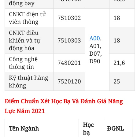
động bay
CNKT điện tử
7510302
18
viễn thông
CNKT điều
A00
,
khiển và tự
7510303
18
A01,
động hóa
D07,
Công nghệ
D90
7480201
21,6
thông tin
Kỹ thuật hàng
7520120
25
không
Điểm Chuẩn Xét Học Bạ Và Đánh Giá Năng
Lực Năm 2021
Học
Tên Ngành
ĐGNL
bạ