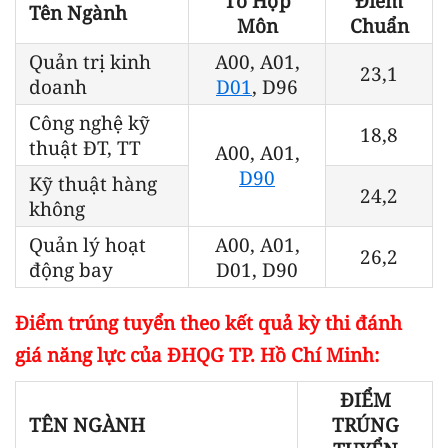
Tổ Hợp
Điểm
Tên Ngành
Môn
Chuẩn
Quản trị kinh
A00, A01,
23,1
doanh
D01
, D96
Công nghệ kỹ
18,8
thuật ĐT, TT
A00, A01,
D90
Kỹ thuật hàng
24,2
không
Quản lý hoạt
A00, A01,
26,2
động bay
D01, D90
Điểm trúng tuyển theo kết quả kỳ thi đánh
giá năng lực của ĐHQG TP. Hồ Chí Minh:
ĐIỂM
TÊN NGÀNH
TRÚNG