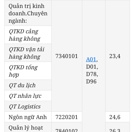
Quản trị kinh
doanh.Chuyên
ngành:
QTKD cảng
hàng không
QTKD vận tải
7340101
23,4
hàng không
A01
,
D01,
QTKD tổng
D78,
hợp
D96
QT du lịch
QT nhân lực
QT Logistics
Ngôn ngữ Anh
7220201
24,6
Quản lý hoạt
7840102
26,3