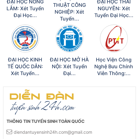
ĐẠI HỌC NÔNG
ĐẠI HỌC THÁI
THUẬT CÔNG
LÂM: Xét Tuyển
NGUYÊN: Xét
NGHIỆP: Xét
Đại Học...
Tuyển Đại Học...
Tuyển...
ĐẠI HỌC KINH
ĐẠI HỌC MỞ HÀ
Học Viện Công
TẾ QUỐC DÂN:
NỘI: Xét Tuyển
Nghệ Bưu Chính
Xét Tuyển...
Đại...
Viễn Thông:...
THÔNG TIN TUYỂN SINH TOÀN QUỐC
diendantuyensinh24h.com@gmail.com