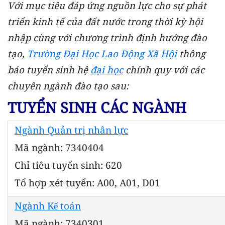
Với mục tiêu đáp ứng nguồn lực cho sự phát
triển kinh tế của đất nước trong thời kỳ hội
nhập cùng với chương trình định hướng đào
tạo,
Trường Đại Học Lao Động Xã Hội
thông
báo tuyển sinh hệ
đại học
chính quy với các
chuyên ngành đào tạo sau:
TUYỂN SINH CÁC NGÀNH
Ngành Quản trị nhân lực
Mã ngành: 7340404
Chỉ tiêu tuyển sinh: 620
Tổ hợp xét tuyển: A00, A01, D01
Ngành Kế toán
Mã ngành: 7340301