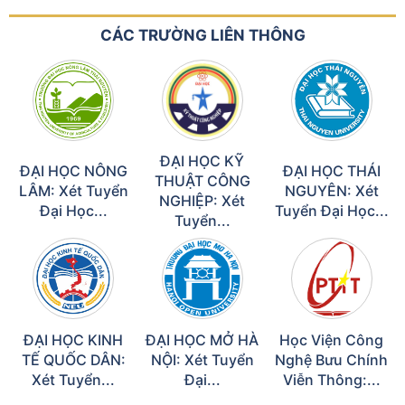
CÁC TRƯỜNG LIÊN THÔNG
ĐẠI HỌC KỸ
ĐẠI HỌC NÔNG
ĐẠI HỌC THÁI
THUẬT CÔNG
LÂM: Xét Tuyển
NGUYÊN: Xét
NGHIỆP: Xét
Đại Học...
Tuyển Đại Học...
Tuyển...
ĐẠI HỌC KINH
ĐẠI HỌC MỞ HÀ
Học Viện Công
TẾ QUỐC DÂN:
NỘI: Xét Tuyển
Nghệ Bưu Chính
Xét Tuyển...
Đại...
Viễn Thông:...